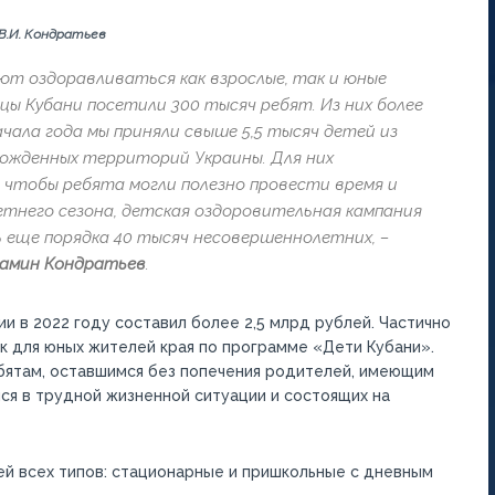
В.И. Кондратьев
ают оздоравливаться как взрослые, так и юные
ы Кубани посетили 300 тысяч ребят. Из них более
начала года мы приняли свыше 5,5 тысяч детей из
божденных территорий Украины. Для них
 чтобы ребята могли полезно провести время и
етнего сезона, детская оздоровительная кампания
ь еще порядка 40 тысяч несовершеннолетних,
–
иамин Кондратьев
.
и в 2022 году составил более 2,5 млрд рублей. Частично
ок для юных жителей края по программе «Дети Кубани».
бятам, оставшимся без попечения родителей, имеющим
ся в трудной жизненной ситуации и состоящих на
рей всех типов: стационарные и пришкольные с дневным