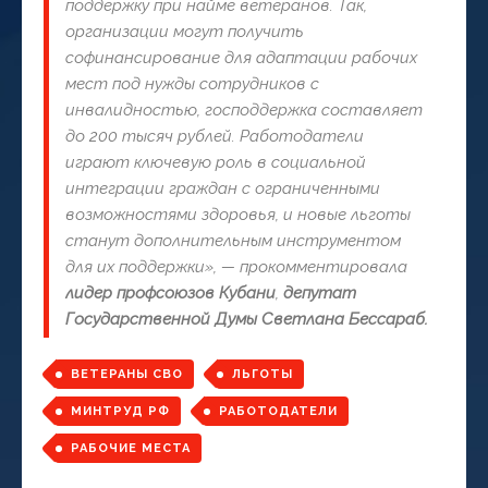
поддержку при найме ветеранов. Так,
организации могут получить
софинансирование для адаптации рабочих
мест под нужды сотрудников с
инвалидностью, господдержка составляет
до 200 тысяч рублей. Работодатели
играют ключевую роль в социальной
интеграции граждан с ограниченными
возможностями здоровья, и новые льготы
станут дополнительным инструментом
для их поддержки», — прокомментировала
лидер профсоюзов Кубани
,
депутат
Государственной Думы Светлана Бессараб.
ВЕТЕРАНЫ СВО
ЛЬГОТЫ
МИНТРУД РФ
РАБОТОДАТЕЛИ
РАБОЧИЕ МЕСТА