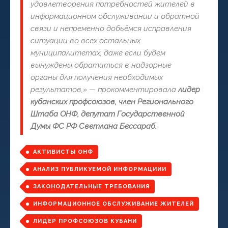
удовлетворения потребностей жителей в
информационном обслуживании и обратной
связи и непременно добьёмся исправления
ситуации во всех остальных
муниципалитетах, даже если будем
вынуждены обратиться в надзорные
органы для получения необходимых
результатов,» — прокомментировала
лидер
кубанских профсоюзов, член Регионального
Штаба ОНФ, депутат Государственной
Думы ФС РФ Светлана Бессараб.
АКТИВИСТЫ ОНФ
АНАЛИЗ ПУБЛИКУЕМОЙ ИНФОРМАЦИИИ
ЗАКОНОДАТЕЛЬНЫЕ ТРЕБОВАНИЯ
ИНФОРМАЦИОННОЕ ОБСЛУЖИВАНИЕ ЖИТЕЛЕЙ
ЛИДЕР ПРОФСОЮЗОВ КУБАНИ