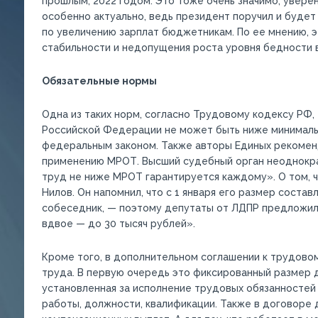
прошлым, 2022 годом. Это тоже очень значимо, уверен
особенно актуально, ведь президент поручил и буде
по увеличению зарплат бюджетникам. По ее мнению, 
стабильности и недопущения роста уровня бедности в
Обязательные нормы
Одна из таких норм, согласно Трудовому кодексу РФ,
Российской Федерации не может быть ниже минималь
федеральным законом. Также авторы Единых рекомен
применению МРОТ. Высший судебный орган неоднокра
труд не ниже МРОТ гарантируется каждому». О том, ч
Нилов. Он напомнил, что с 1 января его размер состав
собеседник, — поэтому депутаты от ЛДПР предложил
вдвое — до 30 тысяч рублей».
Кроме того, в дополнительном соглашении к трудово
труда. В первую очередь это фиксированный размер д
установленная за исполнение трудовых обязанностей
работы, должности, квалификации. Также в договоре 