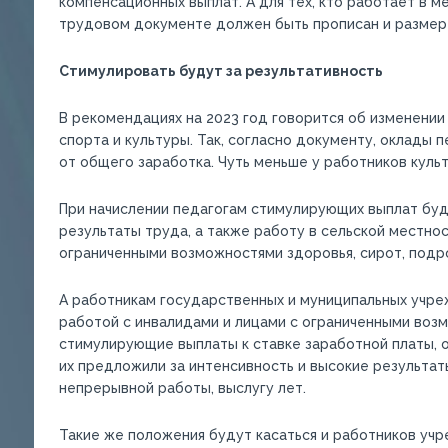
компенсационных выплат. А для тех, кто работает в м
трудовом документе должен быть прописан и размер
Стимулировать будут за результативность
В рекомендациях на 2023 год говорится об изменении
спорта и культуры. Так, согласно документу, оклады
от общего заработка. Чуть меньше у работников куль
При начислении педагогам стимулирующих выплат буд
результаты труда, а также работу в сельской местнос
ограниченными возможностями здоровья, сирот, подр
А работникам государственных и муниципальных учреж
работой с инвалидами и лицами с ограниченными воз
стимулирующие выплаты к ставке заработной платы, о
их предложили за интенсивность и высокие результат
непрерывной работы, выслугу лет.
Такие же положения будут касаться и работников уч