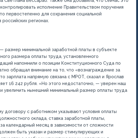
а Светлана Бессараб. Также она добавила, что сейчас это
т контролировать исполнение Правительством поручения
это первостепенно для сохранения социальной
 российских регионах.
 — размер минимальной заработной платы в субъекте
ного размера оплаты труда, установленного
даций напомнили о позиции Конституционного Суда по
тно обращал внимание на то, что «вознаграждение за
то зарплата напрямую связана с МРОТ, сказал и Ярослав
ляет 16 242 рубля. «Но этого недостаточно, — уверен наш
и увеличить нынешний минимальный размер оплаты труда
му договору с работником указывают условия оплаты
олжностного оклада, ставка заработной платы,
 за календарный месяц в зависимости от сложности
должен быть указан и размер стимулирующих и